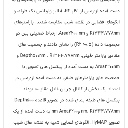
دست آمده از-زمین از نظر R2، آنالیز واریانس یک طرفه، و
الگوهای فضایی در نقشه شیب مقایسه شدند. پارامترهای
R1344،778nm و Area2200 nm, ارتباط ضعیفی بین دو
مجموعه داده (R2 >0.5) را نشان دادند و جمعیت های
مقادیر پارامتر طیفی، Depth500nm ، R1344،778nm و
Area2200nm به دست آمده از پیکسل های تصویر, با
جمعیت های پارامترهای طیفی به دست آمده از-زمین در
امتداد یک بخش از کانال جریان قابل مقایسه بودند.
پیکسل های طبقه بندی شده در تصویر قاعده Depth500
nm، R1344،778nm وnm Area2200 به دست آمده از یک
تصویر HyMAP, الگوهای فضایی شبیه به نقشه های شیب