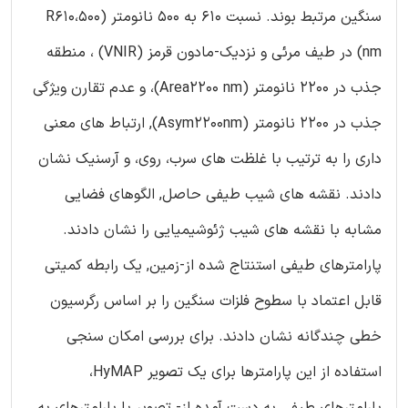
سنگین مرتبط بوند. نسبت 610 به 500 نانومتر (R610،500
nm) در طیف مرئی و نزدیک-مادون قرمز (VNIR) ، منطقه
جذب در 2200 نانومتر (Area2200 nm)، و عدم تقارن ویژگی
جذب در 2200 نانومتر (Asym2200nm), ارتباط های معنی
داری را به ترتیب با غلظت های سرب، روی، و آرسنیک نشان
دادند. نقشه های شیب طیفی حاصل, الگوهای فضایی
مشابه با نقشه های شیب ژئوشیمیایی را نشان دادند.
پارامترهای طیفی استنتاج شده از-زمین, یک رابطه کمیتی
قابل اعتماد با سطوح فلزات سنگین را بر اساس رگرسیون
خطی چندگانه نشان دادند. برای بررسی امکان سنجی
استفاده از این پارامترها برای یک تصویر HyMAP،
پارامترهای طیفی به دست آمده از- تصویر با پارامترهای به