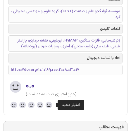
موسسه گوانگجو علم و صنعت (GIST)، گروه علوم و مهندسی محیطی ،
کره
کلمات کلیدی
ژئوشیمیایی، فلزات سنگین، HyMAP، ابرطیفی، نقشه برداری، پارامتر
طیفی، طیف بینی (طیف سنجی)، آماری، رسوبات جریان (رودخانه)
doi یا شناسه دیجیتال
https://doi.org/10.1016/j.rse.2008.03.017
۰.۰
(هنوز امتیازی ثبت نشده است)
فهرست مطالب