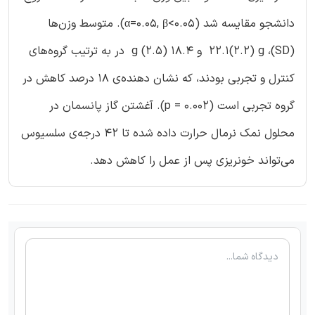
دانشجو مقایسه شد (α=0.05, β<0.05). متوسط وزن‌ها
(SD)، 22.1(2.2) g و 18.4 (2.5) g در به ترتیب گروه‌های
کنترل و تجربی بودند، که نشان دهنده‌ی ۱۸ درصد کاهش در
گروه تجربی است (p = 0.002). آغشتن گاز پانسمان در
محلول نمک نرمال حرارت داده شده تا ۴۲ درجه‌ی سلسیوس
می‌تواند خونریزی پس از عمل را کاهش دهد.