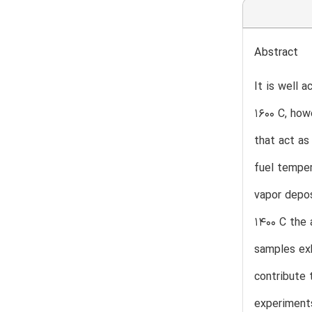
Abstract
It is well 
1600 C, how
that act as
fuel temper
vapor depos
1400 C the 
samples exh
contribute 
experiments