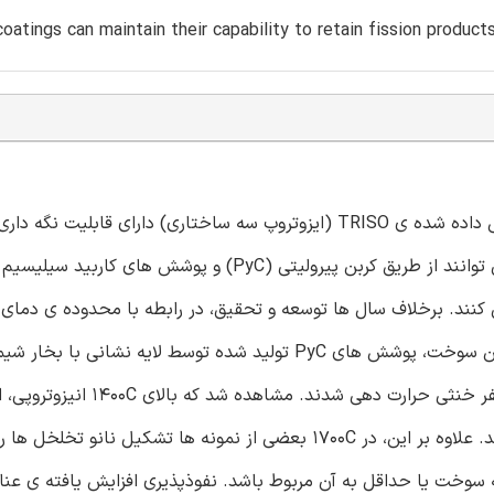
atings can maintain their capability to retain fission produc
به طور کامل پذیرفته شده است که ذرات سوخت هسته ای پوشش داده شده ی TRISO (ایزوتروپ سه ساختاری) دارای 
شکافت تا 1600C هستند، اما بالای این دما محصولات شکافت می توانند از طریق کربن پیرولیتی (PyC) و پوشش
نند. برخلاف سال ها توسعه و تحقیق، در رابطه با محدوده ی دمای 
سوخت اطلاعات کمی موجود است. به منظور درک دمای واقعی این سوخت، پوشش های PyC تولید شده توسط لایه ن
سیال در دمای C1000، 1400Cو 1700Cبه مدت 200 ساعت در اتمسفر خنثی حر
و درجه‌ی گرافیته شدن به دو برابر مقدار واقعی آن افزایش می یابد. علاوه بر این، در 1700C بعضی از نمونه ها تشکیل نانو
 سوخت یا حداقل به آن مربوط باشد. نفوذپذیری افزایش یافته ی عنا