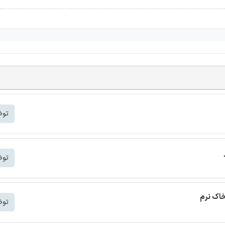
توض
توض
خاک نرم
توض