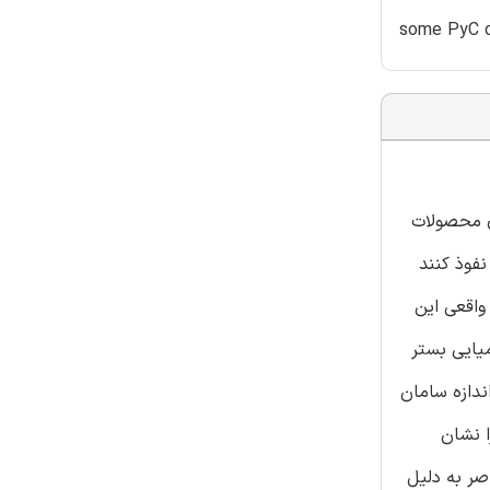
some PyC co
قابلیت نگه داری محصولات
 های کاربید سیلیسیم نفوذ کنند
واقعی این
شانی با بخار شیمیایی بستر
ارت دهی شدند. مشاهده شد که بالای 1400C انیزوتروپی، اندازه سامان
 تخلخل ها را نشان
صر به دلیل