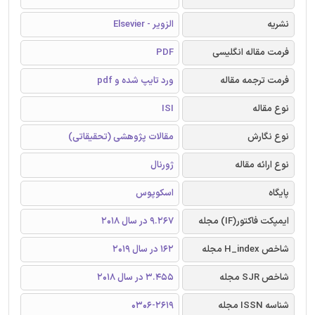
نشریه
الزویر - Elsevier
فرمت مقاله انگلیسی
PDF
فرمت ترجمه مقاله
ورد تایپ شده و pdf
نوع مقاله
ISI
نوع نگارش
مقالات پژوهشی (تحقیقاتی)
نوع ارائه مقاله
ژورنال
پایگاه
اسکوپوس
ایمپکت فاکتور(IF) مجله
9.267 در سال 2018
شاخص H_index مجله
162 در سال 2019
شاخص SJR مجله
3.455 در سال 2018
شناسه ISSN مجله
0306-2619