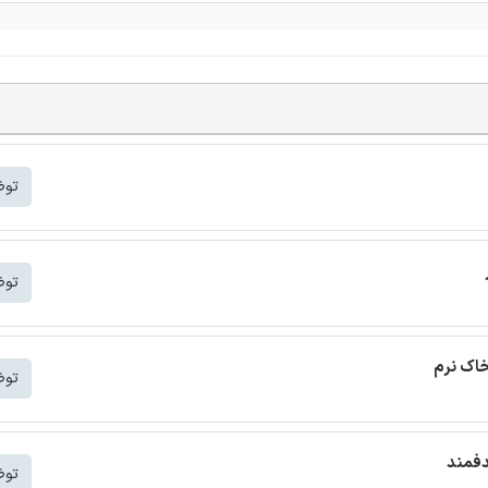
توض
توض
خاک نرم
توض
دفمند
توض