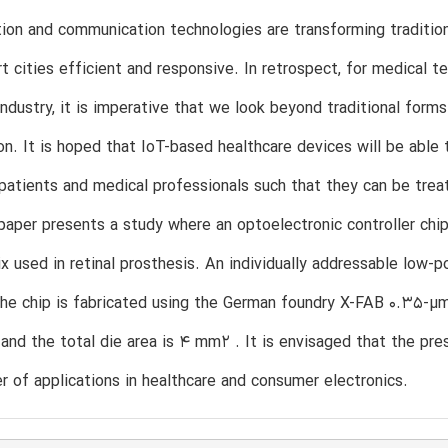
ion and communication technologies are transforming traditiona
 cities efficient and responsive. In retrospect, for medical t
industry, it is imperative that we look beyond traditional form
on. It is hoped that IoT-based healthcare devices will be able 
patients and medical professionals such that they can be trea
s paper presents a study where an optoelectronic controller chi
x used in retinal prosthesis. An individually addressable low-
The chip is fabricated using the German foundry X-FAB 0.35
and the total die area is 4 mm2 . It is envisaged that the pr
r of applications in healthcare and consumer electronics.