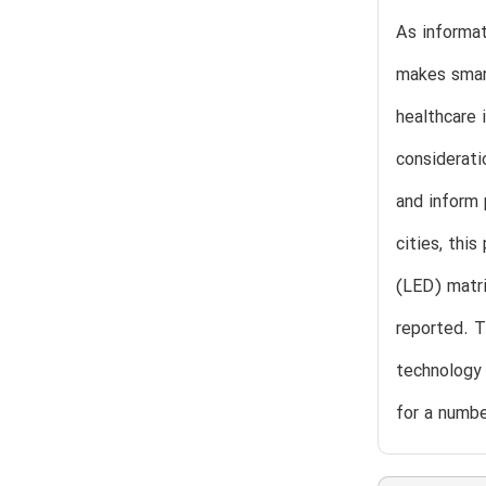
As informat
makes smart
healthcare 
considerati
and inform 
cities, thi
(LED) matri
reported. 
technology 
for a numbe