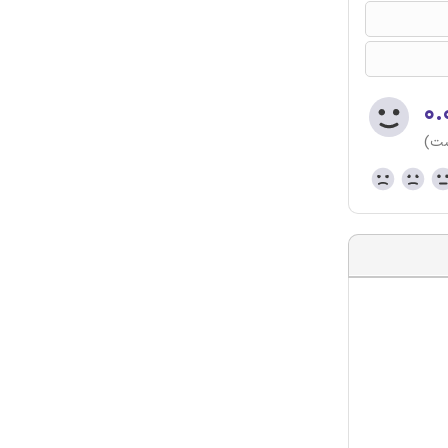
۰.
ست)