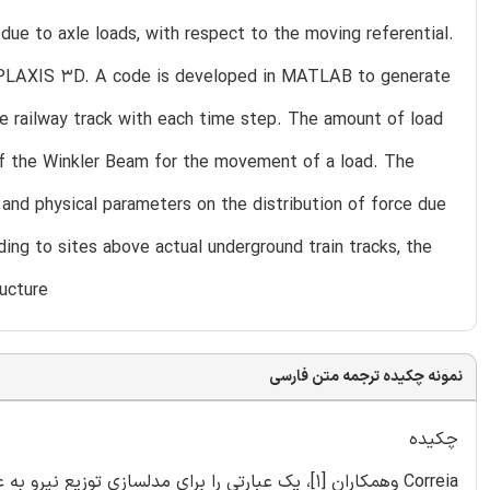
 due to axle loads, with respect to the moving referential.
ng PLAXIS 3D. A code is developed in MATLAB to generate
the railway track with each time step. The amount of load
n of the Winkler Beam for the movement of a load. The
 and physical parameters on the distribution of force due
ding to sites above actual underground train tracks, the
ructure
نمونه چکیده ترجمه متن فارسی
چکیده
Correia وهمکاران [1]، یک عبارتی را برای مدلسازی ت