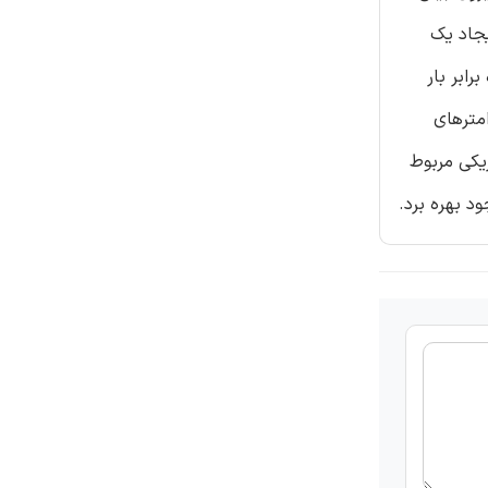
لب برای ایجاد یک
ابر بار
امترهای
زیکی مربوط
د بهره برد.