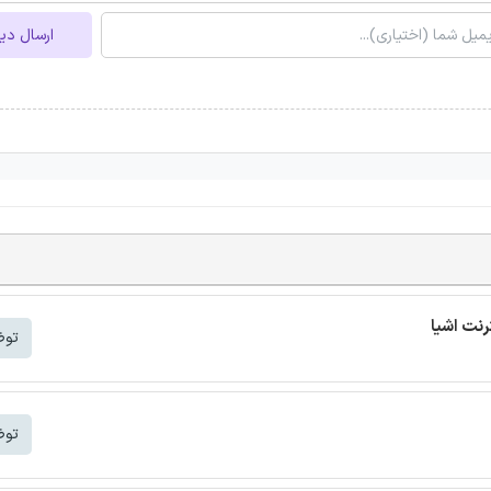
ارسال دی
توض
توض