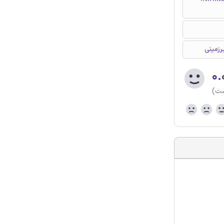
۰.
ست)