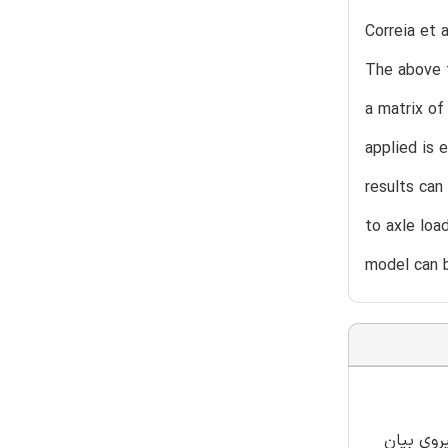
Correia et 
The above 
a matrix of
applied is 
results can
to axle loa
model can b
نیروی بیان