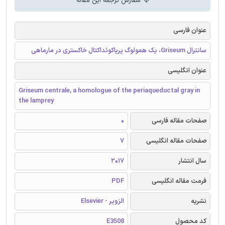
سفارش ترجمه این مقاله
عنوان فارسی
سانترال Griseum، یک همولوگ پریاکوئداکتال خاکستری در مارماهی
عنوان انگلیسی
Griseum centrale, a homologue of the periaqueductal gray in
the lamprey
صفحات مقاله فارسی
0
صفحات مقاله انگلیسی
7
سال انتشار
2017
فرمت مقاله انگلیسی
PDF
نشریه
الزویر - Elsevier
کد محصول
E3508