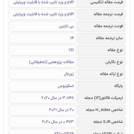
فرمت مقاله انگلیسی
pdf و ورد تایپ شده با قابلیت ویرایش
فرمت ترجمه مقاله
pdf و ورد تایپ شده با قابلیت ویرایش
فونت ترجمه مقاله
بی نازنین
سایز ترجمه مقاله
14
نوع مقاله
ISI
نوع نگارش
مقالات پژوهشی (تحقیقاتی)
نوع ارائه مقاله
ژورنال
پایگاه
اسکوپوس
ایمپکت فاکتور(IF) مجله
3.848 در سال 2020
شاخص H_index مجله
20 در سال 2021
شاخص SJR مجله
0.473 در سال 2020
شناسه ISSN مجله
2210-5379