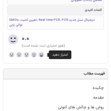
شناسی (NIB)، اسلوونی
کلمات کلیدی
GMOs، تعیین کمیت، Real-time PCR، PCR دیجیتال نسل جدید
توالی یابی
۰.۰
(هنوز امتیازی ثبت نشده است)
فهرست مطالب
چکیده
مقدمه
روش ها و چالش های کنونی