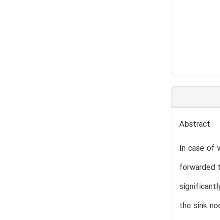
Abstract
In case of 
forwarded t
significant
the sink no