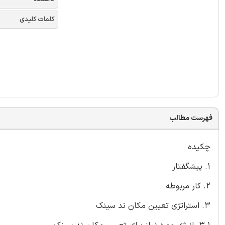
کلمات کلیدی
فهرست مطالب
چکیده
1. پیشگفتار
2. کار مربوطه
3. استراتژی تعیین مکان ند سینک