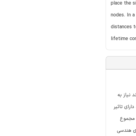
place the s
nodes. In a
distances t
lifetime co
وند نیاز به
ارای تاثیر
ه مجموع
‌ی هندسی