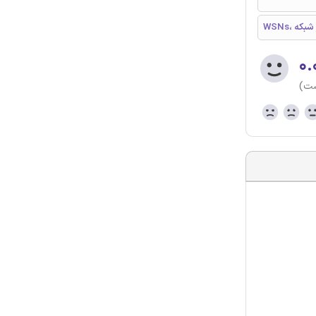
 شبکه
۰.
ست)