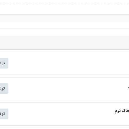
توض
توض
خاک نرم
توض