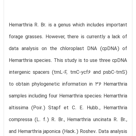
Hemarthria R. Br. is a genus which includes important
forage grasses. However, there is currently a lack of
data analysis on the chloroplast DNA (cpDNA) of
Hemarthria species. This study is to use three cpDNA
intergenic spacers (trnL-F, trnC-ycf6 and psbC-trnS)
to obtain phylogenetic information in 36 Hemarthria
samples including four Hemarthria species: Hemarthria
altissima (Poir.) Stapf et C. E. Hubb., Hemarthria
compressa (L. f.) R. Br., Hemarthria uncinata R. Br.,
and Hemarthria japonica (Hack.) Roshev. Data analysis