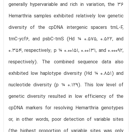
generally hypervariable and rich in variation, the 36
Hemarthria samples exhibited relatively low genetic
diversity of the cpDNA intergenic spacers trnL-F,
trnC-ycf6, and psbC-trnS (Hd ¼ 0.575, 0.522, and
0.354, respectively; p ¼ 0.00151, 0.00131, and 0.00092,
respectively). The combined sequence data also
exhibited low haplotype diversity (Hd ¼ 0.851) and
nucleotide diversity (p ¼ 0.129). This low level of
genetic diversity resulted in low efficiency of the
cpDNA markers for resolving Hemarthria genotypes
or, in other words, poor detection of variable sites
(the highest proportion of variable sites was only