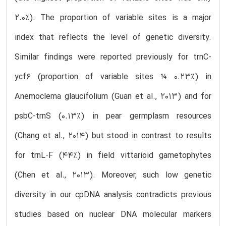
2.0%). The proportion of variable sites is a major
index that reflects the level of genetic diversity.
Similar findings were reported previously for trnC-
ycf6 (proportion of variable sites ¼ 0.23%) in
Anemoclema glaucifolium (Guan et al., 2013) and for
psbC-trnS (0.13%) in pear germplasm resources
(Chang et al., 2014) but stood in contrast to results
for trnL-F (44%) in field vittarioid gametophytes
(Chen et al., 2013). Moreover, such low genetic
diversity in our cpDNA analysis contradicts previous
studies based on nuclear DNA molecular markers