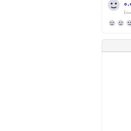
۰.
ست)