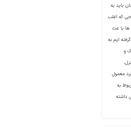
ن باید به
جی که اغلب
ای طرح ها با عث
رفته ایم به
ک و
رل،
رد معمول
بوط به
ی داشته