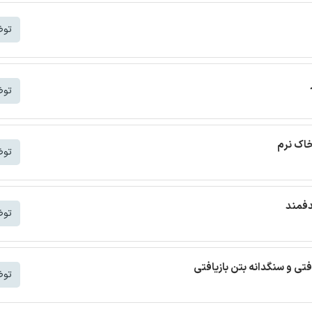
توض
توض
خاک نرم
توض
دفمند
توض
افتی و سنگدانه بتن بازیافتی
توض