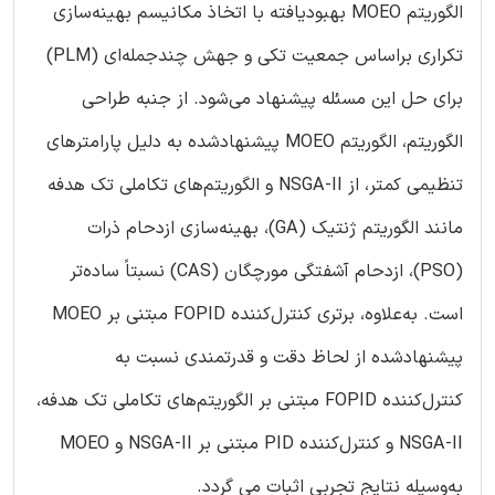
الگوریتم MOEO بهبودیافته با اتخاذ مکانیسم بهینه‌سازی
تکراری براساس جمعیت تکی و جهش چندجمله‌ای (PLM)
برای حل این مسئله پیشنهاد می‌شود. از جنبه طراحی
الگوریتم، الگوریتم MOEO پیشنهادشده به دلیل پارامترهای
تنظیمی کمتر، از NSGA-II و الگوریتم‌های تکاملی تک هدفه
مانند الگوریتم ژنتیک (GA)، بهینه‌سازی ازدحام ذرات
(PSO)، ازدحام آشفتگی مورچگان (CAS) نسبتاً ساده‌تر
است. به‌علاوه، برتری کنترل‌کننده FOPID مبتنی بر MOEO
پیشنهادشده از لحاظ دقت و قدرتمندی نسبت به
کنترل‌کننده FOPID مبتنی بر الگوریتم‌های تکاملی تک هدفه،
NSGA-II و کنترل‌کننده PID مبتنی بر NSGA-II و MOEO
به‌وسیله نتایج تجربی اثبات می گردد.