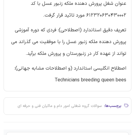
عنوان شغل پرورش دهنده ملکه زنبور عسل با کد
612320630430002 مورد تائید قرار گرفت.
تعریف دقیق استاندارد (اصطلاحی): فردی که دوره آموزشی
پرورش دهنده ملکه زنبور عسل را با موفقیت می گذراند می
تواند از عهده کار در زنبورستان و پرورش ملکه برآید.
اصطلاح انگلیسی استاندارد (و اصطلاحات مشابه جهانی):
Technicians breeding queen bees
برچسب‌ها:
سوالات گروه شغلی امور دام و ماکیان فنی و حرفه ای