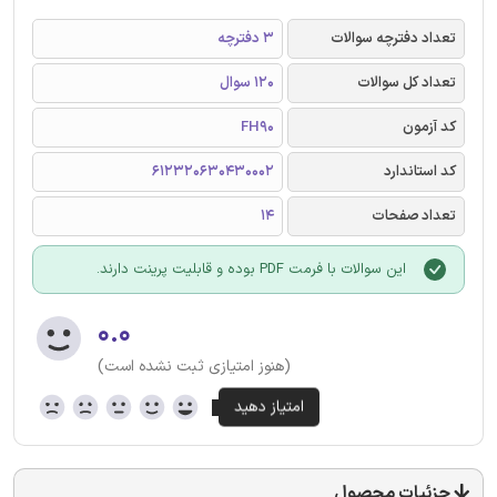
تعداد دفترچه سوالات
3 دفترچه
تعداد کل سوالات
120 سوال
کد آزمون
FH90
کد استاندارد
612320630430002
تعداد صفحات
14
این سوالات با فرمت PDF بوده و قابلیت پرینت دارند.
۰.۰
(هنوز امتیازی ثبت نشده است)
جزئیات محصول