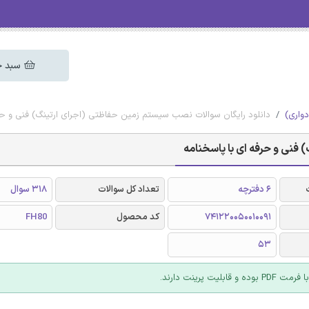
سبد خ
دواری)
دانلود رایگان سوالات نصب سیستم زمین حفاظتی (اجرای ارتینگ) فنی و حرف
فنی و حرفه ای با پاسخنامه
6 دفترچه
تعداد کل سوالات
318 سوال
741220050010091
کد محصول
FH80
53
 قابلیت پرینت دارند.