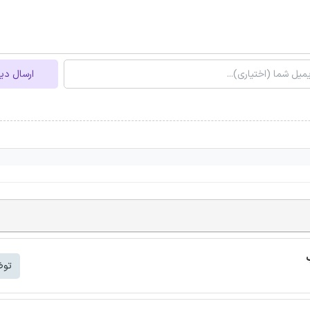
ارسال دی
توض