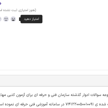
۰
(هنوز امتیازی ثبت نشده ا
وعه سوالات ادوار گذشته سازمان فنی و حرفه ای برای آزمون کتبی مها
نصب سیستم زمین حفاظتی (اجرای ارتینگ) با کد استاندارد ثبت شده ی 741220050010091 در سامانه آموزشی فنی حرفه