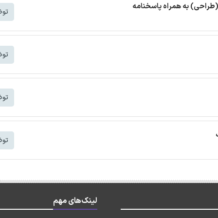
(طراحی) به همراه پاسخنامه
توض
توض
توض
توض
لینک‌های مهم