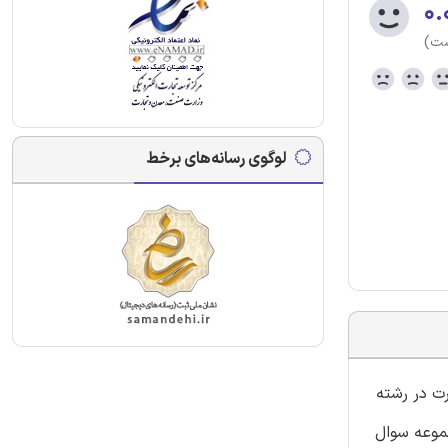
۰.
ست)
لوگوی رسانه‌های برخط
رت در رشته
 شده ی 514220570040001 در سامانه آموزشی فنی حرفه ای نموده است. این محصول شامل 7 مجموعه سوال