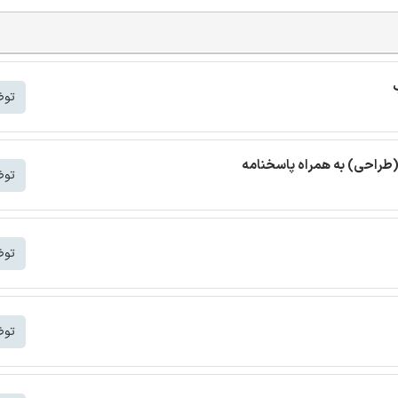
توض
(طراحی) به همراه پاسخنامه
توض
توض
توض