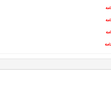
مه
مه
مه
امه