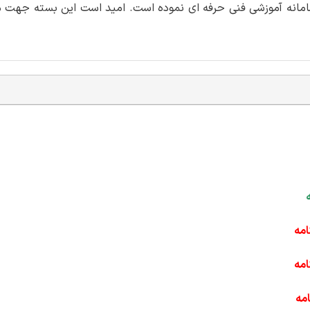
ه ای با کد استاندارد ثبت شده 611320620060002 در سامانه آموزشی فنی حرفه ای نموده است. امید است این ب
امه
امه
مه