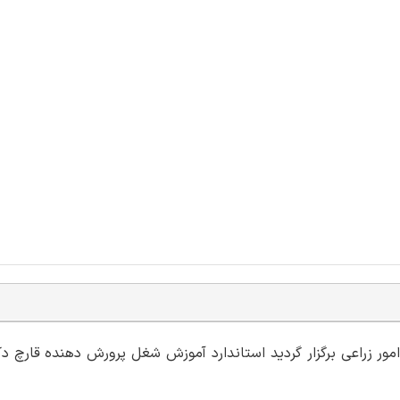
1 با حضور اعضای کارگروه امور زراعی برگزار گرديد استاندارد آموزش شغل پرورش دهنده قار