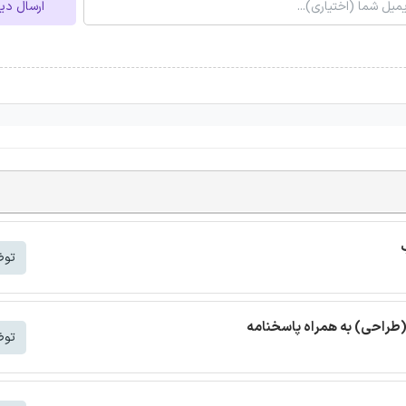
ارسال دی
توض
(طراحی) به همراه پاسخنامه
توض