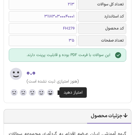
تعداد کل سوالات
213
کد استاندارد
311830300040001
کد محصول
FH279
تعداد صفحات
35
این سوالات با فرمت PDF بوده و قابلیت پرینت دارند.
۰.۰
(هنوز امتیازی ثبت نشده است)
جزئیات محصول
گروه آموزشی ایران عرضه اقدام به گردآوری مجموعه سوالات