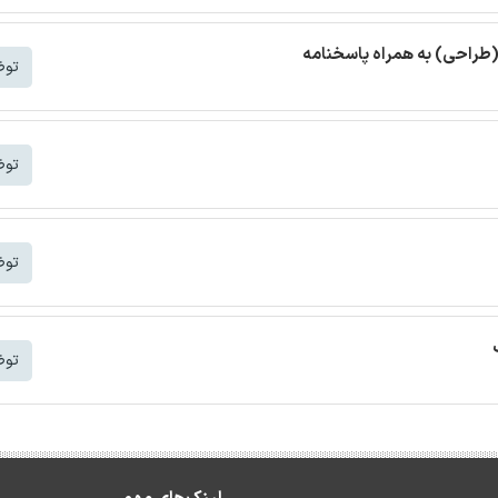
(طراحی) به همراه پاسخنامه
توض
توض
توض
توض