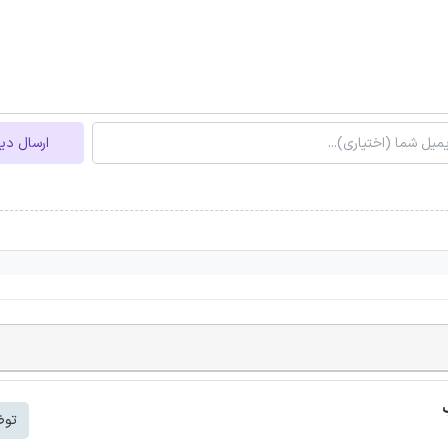
ارسال دی
توض