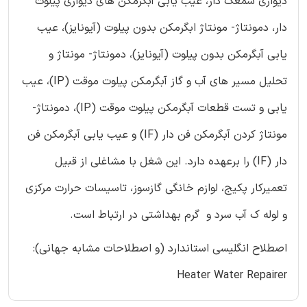
دیواری شمعک دار، عیب یابی آبگرمکن های دیواری پیلوت
دار، دمونتاژ- مونتاژ ابگرمکن بدون پیلوت (آیونایز)، عیب
یابی آبگرمکن بدون پیلوت (آیونایز)، دمونتاژ- مونتاژ و
تحلیل مسیر های آب و گاز آبگرمکن پیلوت موقت (IP)، عیب
یابی و تست قطعات آبگرمکن پیلوت موقت (IP)، دمونتاژ-
مونتاژ کردن آبگرمکن فن دار (IF) و عیب یابی آبگرمکن فن
دار (IF) را برعهده دارد. این شغل با مشاغلی از قبیل
تعمیرکار پکیج، لوازم خانگی گازسوز، تاسیسات حرارت مرکزی
و لوله ک آب سرد و گرم بهداشتی در ارتباط است.
اصطلاح انگلیسی استاندارد (و اصطلاحات مشابه جهانی):
Heater Water Repairer