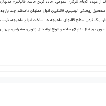
ریخته گر درجه 2 کسی است که بتواند از عهده انجام فلزکاری عمومی، آماده کردن ماسه، قالبگیری مدل
یل محصول ریختگی آلومینیم، قالبگیری انواع مدلهای نامنظم چند پارچه
شودار، رنگ کردن سطح قالبهای ماهیچه ها، ساخت انواع ماهیچه، ذوب چ
بدون درجه از مدلهای ساده و انواع لوله های زانویی، سه راهی، چهار ر