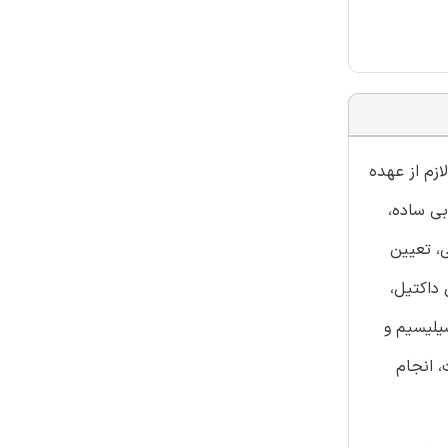
زشی لازم از عهده
ی ساده،
، تعیین
داکتیل،
سیلیسیم و
، انجام