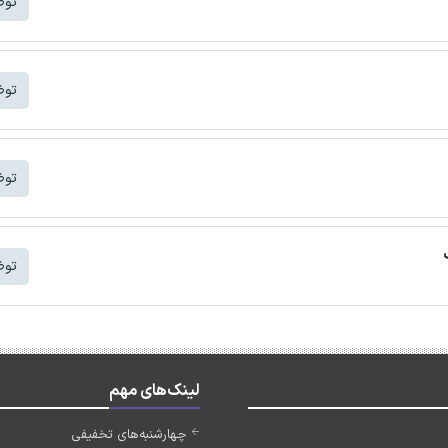
توض
توض
توض
توض
لینک‌های مهم
چهارشنبه‌های تخفیفی