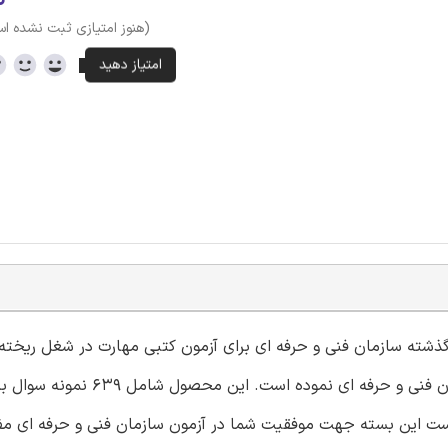
(هنوز امتیازی ثبت نشده ا
و 2) با کد استاندارد 721120330020001 در سامانه آموزشی سازمان فنی و حرفه ا
 1 و 2) با فرمت pdf می باشد. امید است این بسته جهت موفقیت شما در آزمون سازمان فنی و حرفه ای