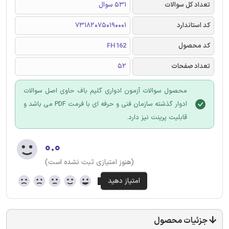
تعداد کل سوالات
531 سوال
کد استاندارد
731820750190001
کد محصول
FH162
تعداد صفحات
52
محصول سوالات آزمون ادواری گلیم باف حاوی اصل سوالات
ادوار گذشته سازمان فنی و حرفه ای با فرمت PDF می باشد و
قابلیت پرینت نیز دارد.
۰.۰
(هنوز امتیازی ثبت نشده است)
جزئیات محصول