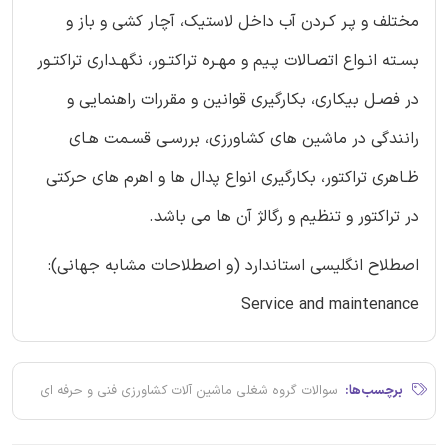
مختلف و پـر کـردن آب داخل لاستیک، آچار کشی و باز و
بسـته انـواع اتصـالات پـیم و مهـره تراکتـور، نگهـداری تراکتـور
در فصـل بیکاری، بکارگیری قوانین و مقررات راهنمایی و
رانندگی در ماشین های کشاورزی، بررسـی قسـمت هـای
ظـاهری تراکتور، بکارگیری انواع پدال ها و اهرم های حرکتی
در تراکتور و تنظیم و رگالژ آن ها می باشد.
اصطلاح انگلیسی استاندارد (و اصطلاحات مشابه جهانی):
Service and maintenance
برچسب‌ها:
سوالات گروه شغلی ماشین آلات کشاورزی فنی و حرفه ای