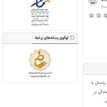
ست)
لوگوی رسانه‌های برخط
 پاستل با
صول شامل 544 نمونه سوال برای آمادگی در