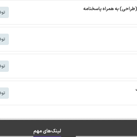
(طراحی) به همراه پاسخنامه
توض
توض
توض
توض
لینک‌های مهم