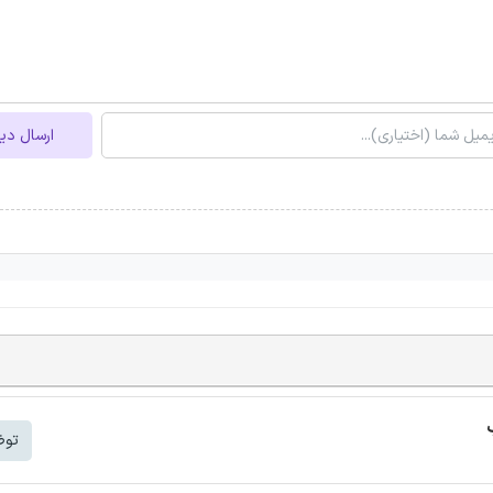
ارسال دی
توض