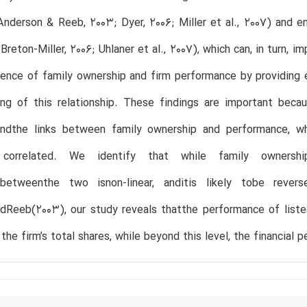
nderson & Reeb, 2003; Dyer, 2006; Miller et al., 2007) and 
 Breton-Miller, 2006; Uhlaner et al., 2007), which can, in turn, 
uence of family ownership and firm performance by providing e
ing of this relationship. These findings are important beca
undthe links between family ownership and performance, wh
y correlated. We identify that while family ownershi
ipbetweenthe two isnon-linear, anditis likely tobe revers
Reeb(2003), our study reveals thatthe performance of listed
 the firm’s total shares, while beyond this level, the financial