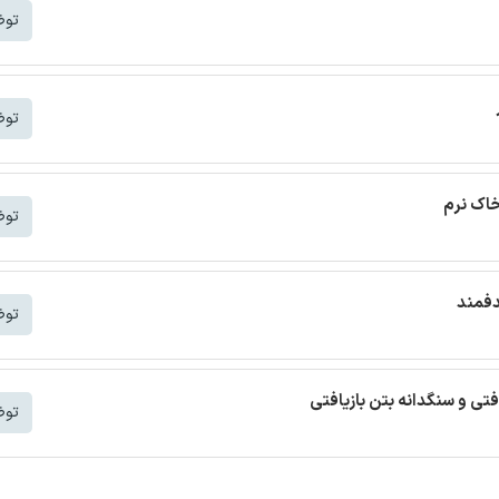
توض
توض
خاک نرم
توض
دفمند
توض
افتی و سنگدانه بتن بازیافتی
توض