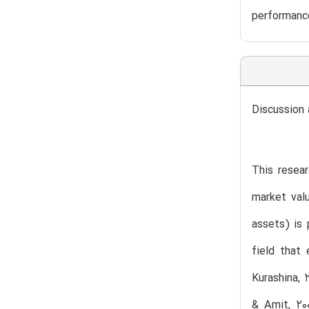
performance
Discussion 
This resea
market val
assets) is 
field that
Kurashina, 
& Amit, 20