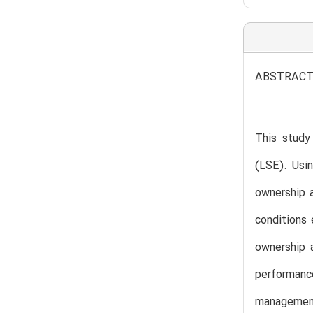
ABSTRAC
This study
(LSE). Usi
ownership a
conditions 
ownership a
performanc
management