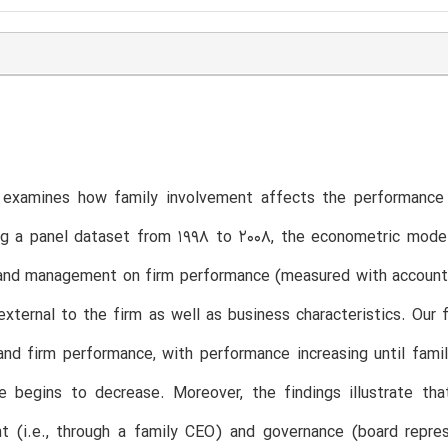
T
 examines how family involvement affects the performanc
ng a panel dataset from 1998 to 2008, the econometric model
nd management on firm performance (measured with accounting
external to the firm as well as business characteristics. Our f
nd firm performance, with performance increasing until famil
e begins to decrease. Moreover, the findings illustrate th
 (i.e., through a family CEO) and governance (board repres