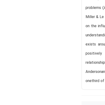
problems (A
Miller & Le
on the infl
understand
exists aro
positivel
relationsh
Andersonand
onethird of