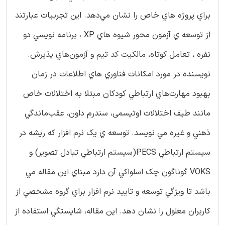
براي پروژه هاي خاص را نشان مي‌دهد. اين تجربيات عبارتند
از توسعه ي آزمون محور شيوه هاي XP ، برنامه نويسي دو
نفره ، تعامل كوتاه، مالكيت كد تيم و آزمون‌هاي پذيرش.
نويسنده در مورد امكانات فناوري هاي اطلاعات در زمان
بهبود مهارت‌هاي ارتباطي كودكان مبتلا به اختلالات خاص
مانند طيف اختلالات اوتيسمی، سندرم داون،‌ عقب‌ماندگي
ذهني و غيره مي نويسد. توسعه ي يك نرم افزار كه ريشه در
سيستم ارتباطي PECS‌(سيستم ارتباطي تبادل تصوير) و
VOKS گوناگون چك اسلواكي آن دارد مبناي اين مقاله مي
باشد تا ويژگي توسعه و تاييد نرم افزار براي گروه مشخصي از
كاربران معلول را نشان دهد. اين مقاله، شايستگي استفاده از