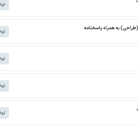
توض
(طراحی) به همراه پاسخنامه
توض
توض
توض
توض