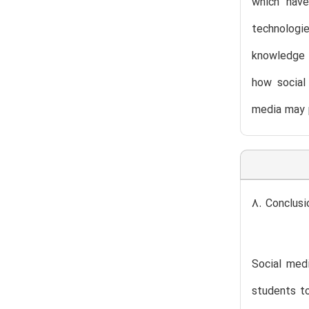
which have
technologie
knowledge 
how social
media may p
8. Conclusi
Social med
students to