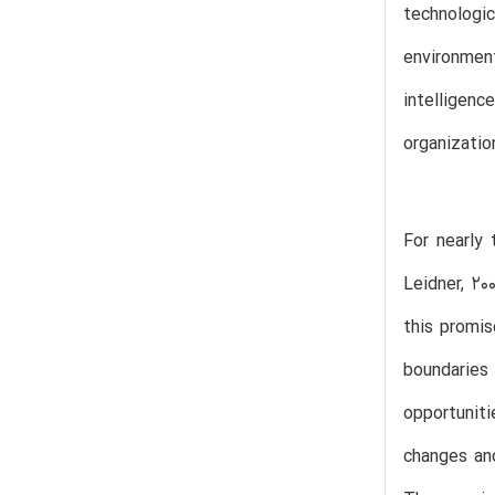
technologic
environment
intelligenc
organizatio
For nearly
Leidner, 20
this promis
boundarie
opportunit
changes and