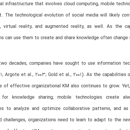
al infrastructure that involves cloud computing, mobile techno
. The technological evolution of social media will likely con
e, virtual reality, and augmented reality, as well. As the c
ns can use them to create and share knowledge often change s
 two decades, companies have sought to use information te
01; Argote et al., 2003; Gold et al., 2001). As the capabilities 
e of effective organizational KM also continues to grow. Yet,
s for knowledge sharing, mobile technologies create al
ies to analyze and optimize collaborative patterns, and a
 challenges, organizations need to learn to adapt to the ne