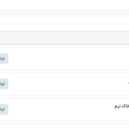
توض
توض
خاک نرم
توض