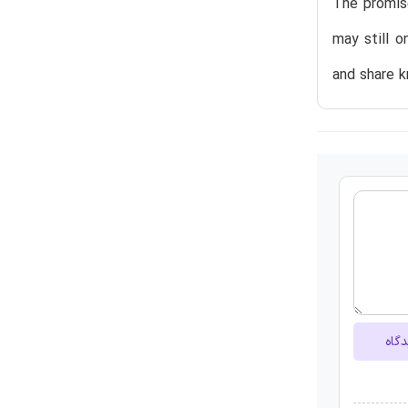
The promis
may still o
and share k
دگاه