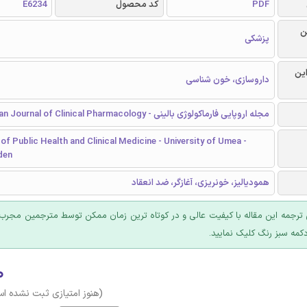
PDF
کد محصول
E6234
ن
پزشکی
این
داروسازی، خون شناسی
مجله اروپایی فارماکولوژی بالینی - European Journal of Clinical Pharmacology
f Public Health and Clinical Medicine - University of Umea -
den
همودیالیز، خونریزی، آغازگر، ضد انعقاد
ترجمه این مقاله با کیفیت عالی و در کوتاه ترین زمان ممکن توسط مترجمین مجرب 
کمه سبز رنگ کلیک نمایید.
۰
(هنوز امتیازی ثبت نشده ا