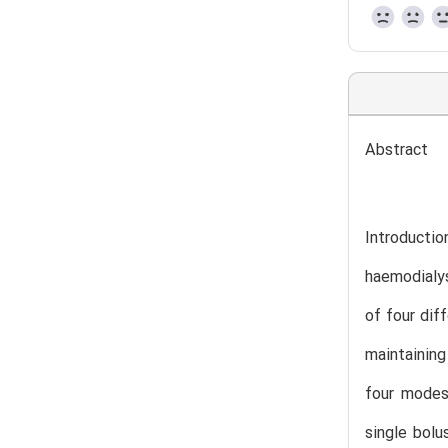
Abstract
Introductio
haemodialys
of four dif
maintainin
four modes
single bolu