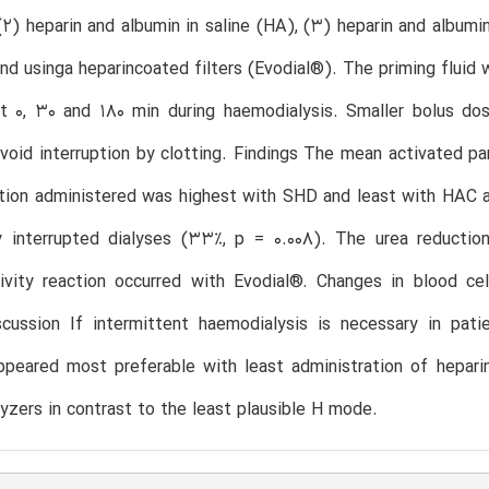
 (2) heparin and albumin in saline (HA), (3) heparin and albumi
and usinga heparincoated filters (Evodial®). The priming fluid
at 0, 30 and 180 min during haemodialysis. Smaller bolus do
oid interruption by clotting. Findings The mean activated p
ation administered was highest with SHD and least with HAC 
y interrupted dialyses (33%, p = 0.008). The urea reducti
tivity reaction occurred with Evodial®. Changes in blood ce
cussion If intermittent haemodialysis is necessary in pati
ppeared most preferable with least administration of hepari
lyzers in contrast to the least plausible H mode.