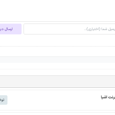
ارسال دی
توض