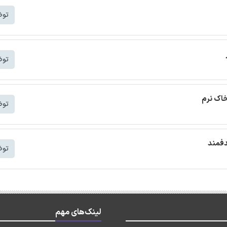
توض
توض
خاک نرم
توض
دفمند
توض
لینک‌های مهم