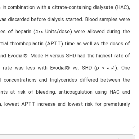
n in combination with a citrate-containing dialysate (HAC),
 was discarded before dialysis started. Blood samples were
ses of heparin (500 Units/dose) were allowed during the
artial thromboplastin (APTT) time as well as the doses of
and Evodial®. Mode H versus SHD had the highest rate of
on rate was less with Evodial® vs. SHD (p < 0.01). One
ll concentrations and triglycerides differed between the
ents at risk of bleeding, anticoagulation using HAC and
n, lowest APTT increase and lowest risk for prematurely