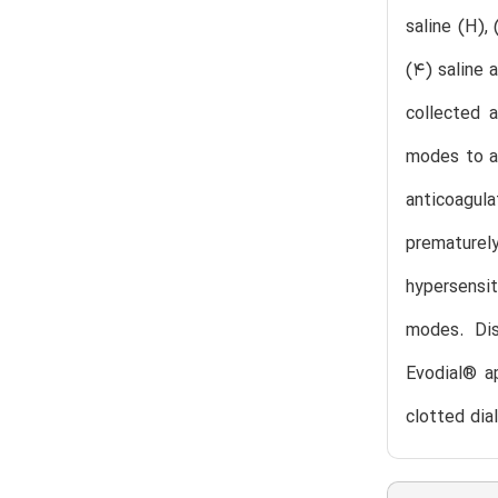
saline (H),
(4) saline 
collected 
modes to av
anticoagul
prematurel
hypersensi
modes. Dis
Evodial® a
clotted dia