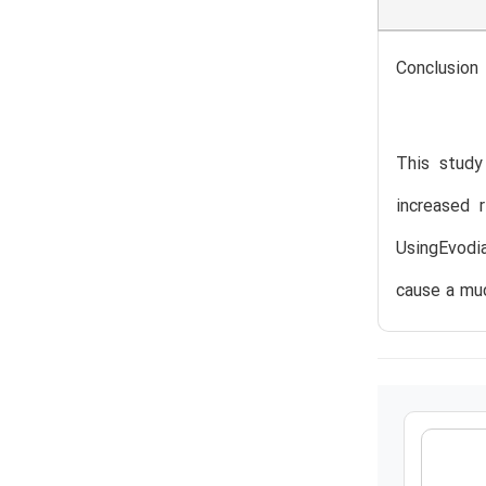
Conclusion
This study
increased 
UsingEvodia
cause a muc