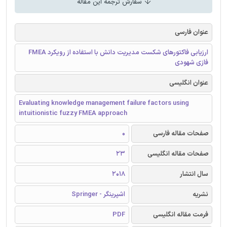
سفارش ترجمه این مقاله
عنوان فارسی
ارزیابی فاکتورهای شکست مدیریت دانش با استفاده از رویکرد FMEA
فازی شهودی
عنوان انگلیسی
Evaluating knowledge management failure factors using
intuitionistic fuzzy FMEA approach
صفحات مقاله فارسی
0
صفحات مقاله انگلیسی
23
سال انتشار
2018
نشریه
اشپرینگر - Springer
فرمت مقاله انگلیسی
PDF