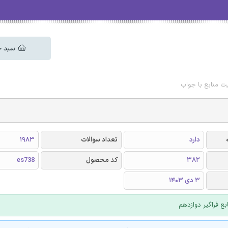
سبد خ
ت منابع با جواب
دارد
تعداد سوالات
1983
382
کد محصول
es738
3 دی 1403
بع فراگیر دوازدهم