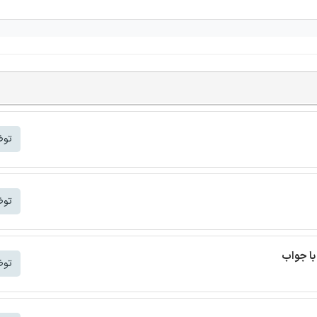
توض
توض
با جواب
توض