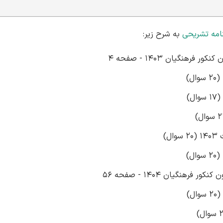
امه تشریحی
به شرح زیر:
نگیان 1403 - صفحه 4
نگیان 1404 - صفحه 56