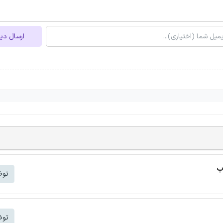
ارسال دی
ب
توض
توض