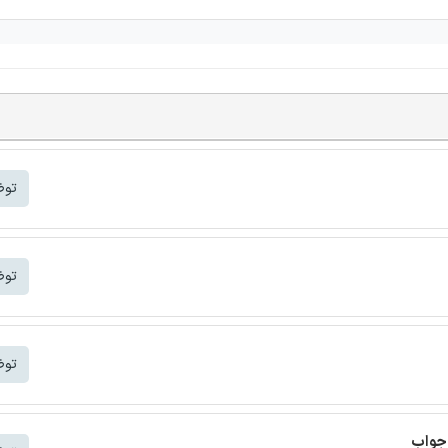
توض
توض
توض
 جواب