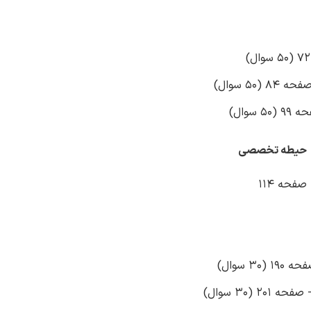
5 سوال)
وال)
حیطه تخصصی
فحه 114
 سوال)
(30 سوال)