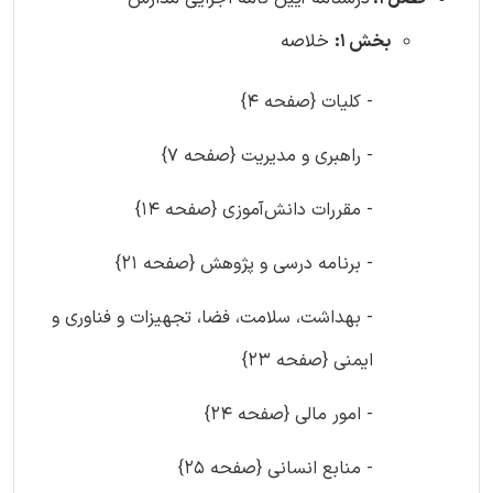
بخش 1:
خلاصه
- کلیات {صفحه 4}
- راهبری و مدیریت {صفحه 7}
- مقررات دانش‌آموزی {صفحه 14}
- برنامه درسی و پژوهش {صفحه 21}
- بهداشت، سلامت، فضا، تجهیزات و فناوری و
ایمنی {صفحه 23}
- امور مالی {صفحه 24}
- منابع انسانی {صفحه 25}