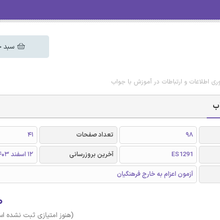
سبد خ
وری اطلاعات و ارتباطات در آموزش با جواب
اب
98
تعداد صفحات
41
ES1291
آخرین بروزرسانی
12 اسفند 1403
آزمون اعزام به خارج فرهنگیان
۰
(هنوز امتیازی ثبت نشده ا