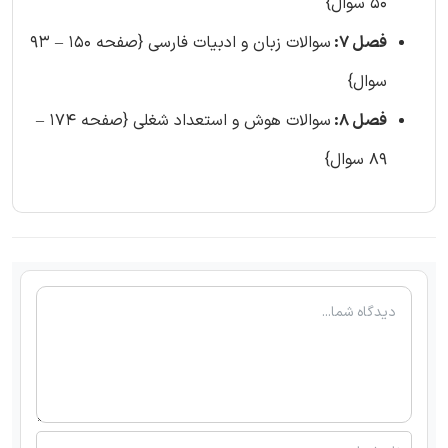
50 سوال}
فصل 7:
سوالات زبان و ادبیات فارسی {صفحه 150 – 93
سوال}
فصل 8:
سوالات هوش و استعداد شغلی {صفحه 174 –
89 سوال}