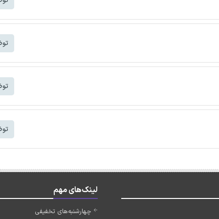
توض
توض
توض
توض
لینک‌های مهم
چهارشنبه‌های تخفیفی