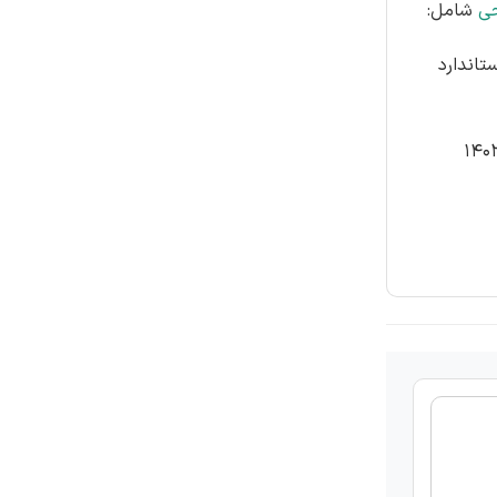
حی
شامل:
تاندارد