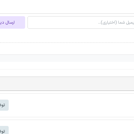
ارسال دی
توض
توض