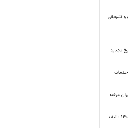
ی و تشویقی
ه کاربرد علامت استاندارد به شماره مدرک 130/213/د – تاریخ تجدید
ا و خدمات
1401/07 تالیف ایران عرضه
10 سوال روش اجرایی نحوه نظارت بر نهادهای ارزیابی انطباق به شماره مدرک 130/278/ر – تاریخ تصویب اولیه 1402/09/09 تالیف