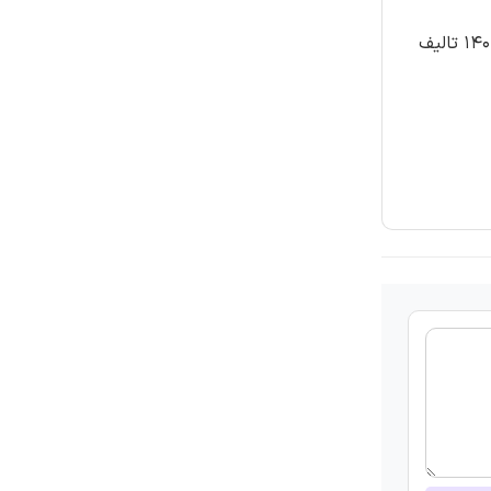
30 سوال روش اجرایی روش های ارزیابی انطباق کالاهای وارداتی به شماره مدرک ۱۵۲/۲۳۰/ر- تاریخ تجدید نظر ۱۴۰۱/۱۱/۲۵ تالیف