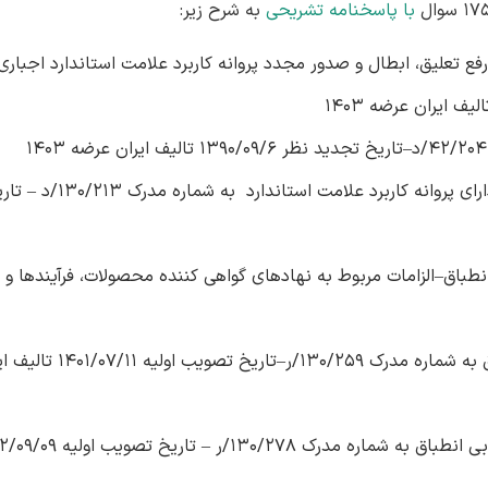
با پاسخنامه تشریحی
به شرح زیر:
رفع تعلیق، ابطال و صدور مجدد پروانه کاربرد علامت استاندارد اجبار
–
تاریخ تجدید نظر 1390/09/6 تالیف ایران عرضه 1403
9 سوال دستورالعمل نحوه نشانه‌گذاری محصولات دارای پروان
داردINSO-ISO-IEC-17065: ارزیابی انطباق–الزامات مربوط به نهادهای گواهی کننده محصولات، فرآینده
ماره مدرک 130/259/ر
–
تاریخ تصویب اولیه /11