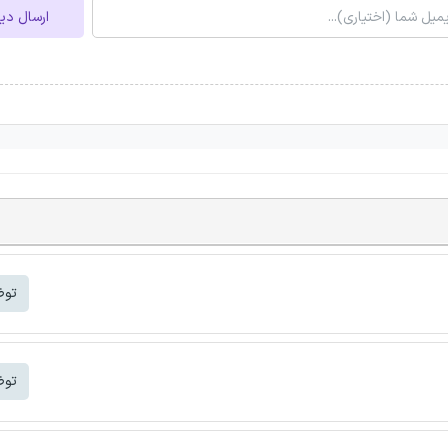
ارسال دی
توض
توض