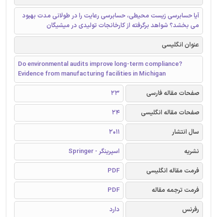
آیا حسابرسی زیست محیطی، حسابرسی رعایت را در طولانی مدت بهبود
می بخشد؟ شواهد برگرفته از کارخانجات تولیدی در میشیگان
عنوان انگلیسی
Do environmental audits improve long-term compliance?
Evidence from manufacturing facilities in Michigan
صفحات مقاله فارسی
23
صفحات مقاله انگلیسی
24
سال انتشار
2011
نشریه
اسپرینگر - Springer
فرمت مقاله انگلیسی
PDF
فرمت ترجمه مقاله
PDF
رفرنس
دارد