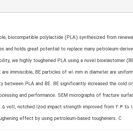
le, biocompatible polylactide (PLA) synthesized from renewab
s and holds great potential to replace many petroleum-derived
ility, we highly toughened PLA using a novel bioelastomer (B
are immiscible, BE particles of w1 mm in diameter are uniform
ty between PLA and BE. BE significantly increased the cold cry
rocessing and performance. SEM micrographs of fracture surfac
1.5 vol%, notched Izod impact strength improved from 2.4 to 1
oughening effect by using petroleum-based tougheners. C