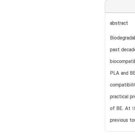
abstract
Biodegradab
past decade
biocompatib
PLA and BE 
compatibili
practical p
of BE. At 1
previous t