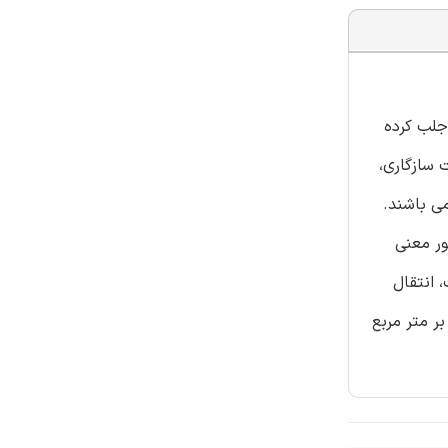
 به خود جلب کرده
 سازگاری،
س- سفت کردیم. اگرچه PLA و BE امتزاج ناپذیر می باشند.
کس منتشر می شوند و این نشان دهنده سازگاری بین PLA و BE است.BE به طور معنی
یادی داشت. میکرو گراف های SEM سطح شکست، انتقال
11. درصد حجمی، مقاومت به ضربه آیزود سوراخ از 2.4 به 10.3 کیلوژول بر متر مربع