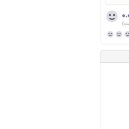
۰.
ست)