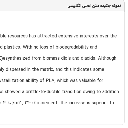
نمونه چکیده متن اصلی انگلیسی
le resources has attracted extensive interests over the
 plastics. With no loss of biodegradability and
E)esynthesized from biomass diols and diacids. Although
ly dispersed in the matrix, and this indicates some
stallization ability of PLA, which was valuable for
e showed a brittle-to-ductile transition owing to addition
0.3 kJ/m2 , 330% increment; the increase is superior to