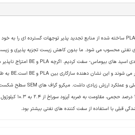
طی دهه اخیر، پلی لاکتید های زیست تجزیه پذیر و زیست سازگار PLA ساخته شده از منابع تجدید پذیر توجهات گسترده ای را
ای نفتی محسوب می شود. ما بدون کاهش زیست تجزیه پذیری و زیست
PLA را با استفاده از بیو الاستومر (BE)- سنتز شده از دیول ها و دی اسید های بیوما
ذرات BE با قطر 1 میکرومتر، به طور یکنواخت در ماتری
داری موجب افزایش قابلیت تبلور سرد PLA شد که برای فراوری عملی و عملکرد ارزش ز
شکننده به انعطاف پذیر را به دلیل افزایش BE نشان داد. در 5