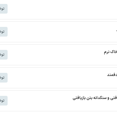
توض
توض
خاک نرم
توض
دفمند
توض
افتی و سنگدانه بتن بازیافتی
توض