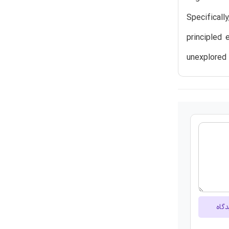
Specificall
principled 
unexplored 
دگاه