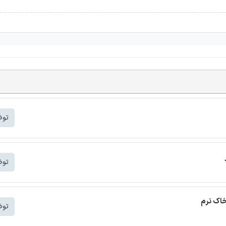
توض
توض
خاک نرم
توض