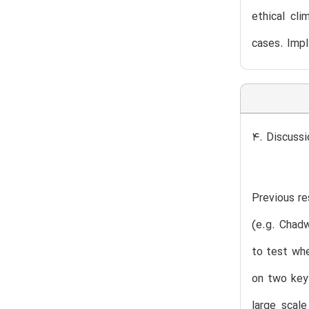
ethical cl
cases. Impl
4. Discussi
Previous r
(e.g. Chadw
to test wh
on two key 
large scal