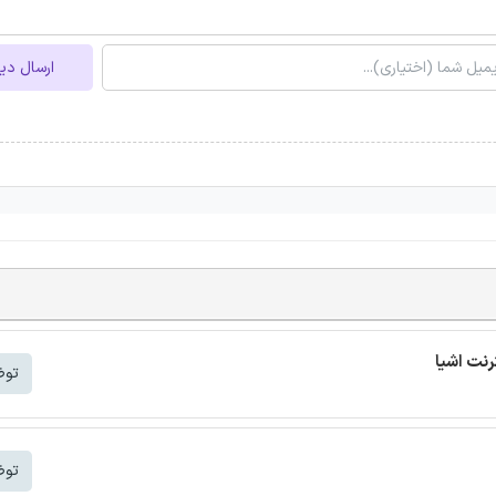
ارسال دی
توض
توض