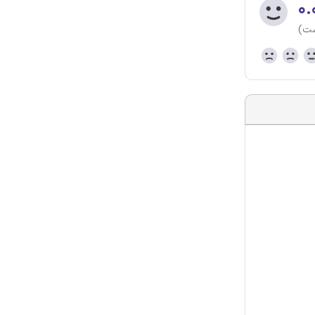
۰.
ست)