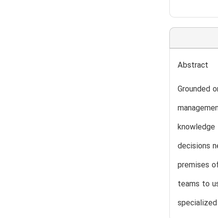
Abstract
Grounded on
management
knowledge 
decisions n
premises of
teams to us
specialize