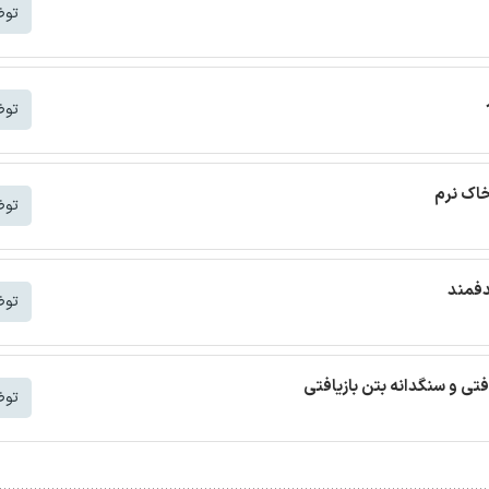
توض
توض
خاک نرم
توض
دفمند
توض
افتی و سنگدانه بتن بازیافتی
توض