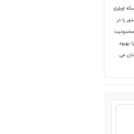
که اویلری
ر را در
 محدودیت
 بهبود
شان می