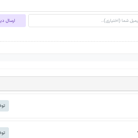
ارسال دی
توض
توض