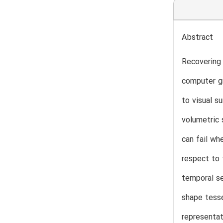
Abstract
Recovering 
computer gr
to visual s
volumetric 
can fail wh
respect to 
temporal se
shape tesse
representat