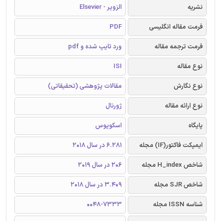
نشریه
الزویر - Elsevier
فرمت مقاله انگلیسی
PDF
فرمت ترجمه مقاله
ورد تایپ شده و pdf
نوع مقاله
ISI
نوع نگارش
مقالات پژوهشی (تحقیقاتی)
نوع ارائه مقاله
ژورنال
پایگاه
اسکوپوس
ایمپکت فاکتور(IF) مجله
6.281 در سال 2018
شاخص H_index مجله
206 در سال 2019
شاخص SJR مجله
3.409 در سال 2018
شناسه ISSN مجله
0048-7333