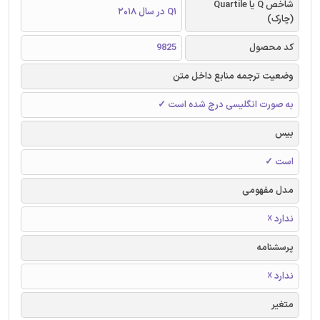
شاخص Q یا Quartile
Q1 در سال 2018
(چارک)
کد محصول
9825
وضعیت ترجمه منابع داخل متن
به صورت انگلیسی درج شده است ✓
بیس
است ✓
مدل مفهومی
ندارد ☓
پرسشنامه
ندارد ☓
متغیر