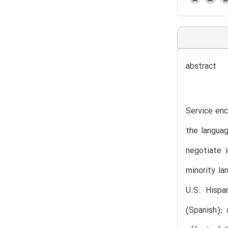
abstract
Service enc
the languag
negotiate i
minority l
U.S. Hispa
(Spanish); 