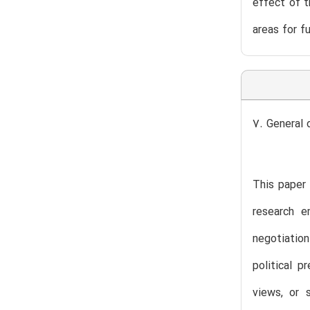
effect of t
areas for f
7. General 
This paper 
research e
negotiation
political p
views, or 