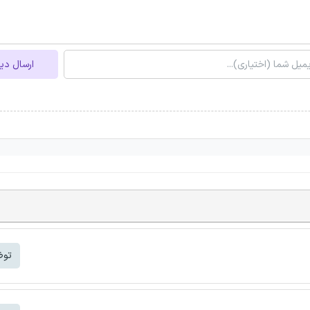
ارسال دی
توض