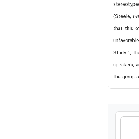
stereotype
(Steele, 19
that this e
unfavorable
Study 1, t
speakers, a
the group o