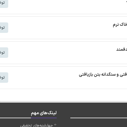
توض
خاک نرم
توض
دفمند
توض
افتی و سنگدانه بتن بازیافتی
توض
لینک‌های مهم
چهارشنبه‌های تخفیفی