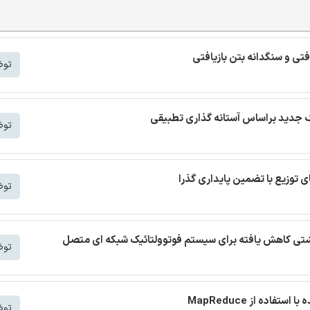
افتی و سنگدانه بتن بازیافتی
توض
توض
توض
 نشتی کاهش یافته برای سیستم فوتوولتائیک شبکه ای متصل
توض
توض