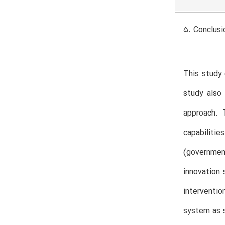
5. Conclusi
This study 
study also 
approach. 
capabilitie
(governmen
innovation
interventio
system as 