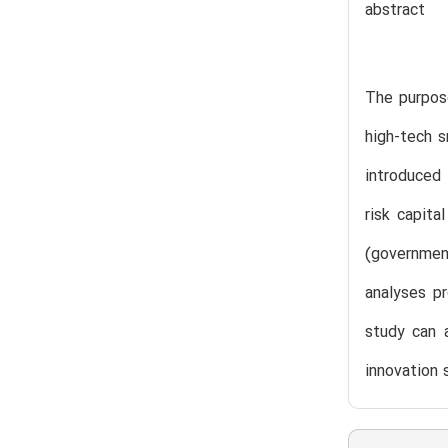
abstract
The purpose
high-tech s
introduced 
risk capita
(government
analyses p
study can 
innovation 