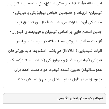
این مقاله فرآیند تولید زیستی اسفنج‌هاي پانسمان کیتوزان و
کیتوزان- آلژینات و همچنین خواص بیولوژیکی و فیزیکی -
مکانیکی آن‌ها را ارائه مي‌دهد. هدف از این تحقیق تهیه
چنین اسفنج‌هايي بر اساس کیتوزان و فيبريدهاي کيتوزان-
آلژینات مطابق با روش بسط يافته در موسسه بيوپليمر و
الیاف شیمیایی (IBWCh) مي‌باشد. اسفنج‌ها باید ویژگی‌های
فیزیکی (توانایی جذب) و بیولوژیکی (خواص سیتوتوکسیک و
هموستاتیک) تعيين کننده کيفيت مواد دست آمده برای
بهبود زخم در طول تمام مراحل ترمیم را نمايش دهند.
نمونه چکیده متن اصلی انگلیسی